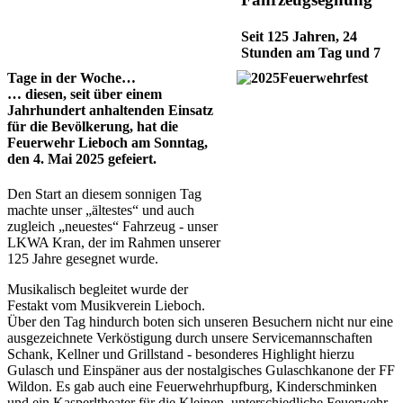
Seit 125 Jahren, 24
Stunden am Tag und 7
Tage in der Woche…
… diesen, seit über einem
Jahrhundert anhaltenden Einsatz
für die Bevölkerung, hat die
Feuerwehr Lieboch am Sonntag,
den 4. Mai 2025 gefeiert.
Den Start an diesem sonnigen Tag
machte unser „ältestes“ und auch
zugleich „neuestes“ Fahrzeug - unser
LKWA Kran, der im Rahmen unserer
125 Jahre gesegnet wurde.
Musikalisch begleitet wurde der
Festakt vom Musikverein Lieboch.
Über den Tag hindurch boten sich unseren Besuchern nicht nur eine
ausgezeichnete Verköstigung durch unsere Servicemannschaften
Schank, Kellner und Grillstand - besonderes Highlight hierzu
Gulasch und Einspäner aus der nostalgisches Gulaschkanone der FF
Wildon. Es gab auch eine Feuerwehrhupfburg, Kinderschminken
und ein Kasperltheater für die Kleinen, unterschiedliche Feuerwehr-